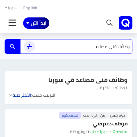
English
سوريا
ابدأ الآن
وظائف فنى مصاعد في سوريا
١
وظائف شاغرة
الترتيب حسب:
الأكثر صلة
دوام كامل
من ١ إلى ١ سنة
تنقيب.كوم
موظف دعم فني
On-site - سوريا - حلب
·
١٦ يونيو ٢٠٢٦