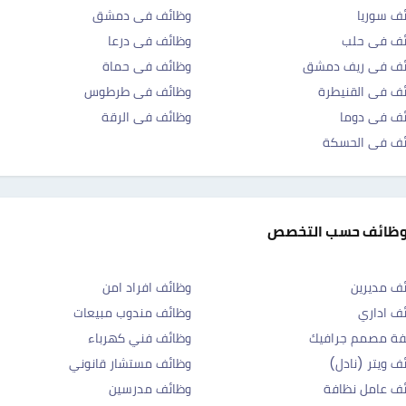
ف سوريا
وظائف فى دمشق
ئف فى حلب
وظائف فى درعا
ئف فى ريف دمشق
وظائف فى حماة
ف فى القنيطرة
وظائف فى طرطوس
ف فى دوما
وظائف فى الرقة
ئف فى الحسكة
وظائف حسب التخصص
ف مديرين
وظائف افراد امن
ف اداري
وظائف مندوب مبيعات
فة مصمم جرافيك
وظائف فني كهرباء
ف ويتر (نادل)
وظائف مستشار قانوني
ف عامل نظافة
وظائف مدرسين