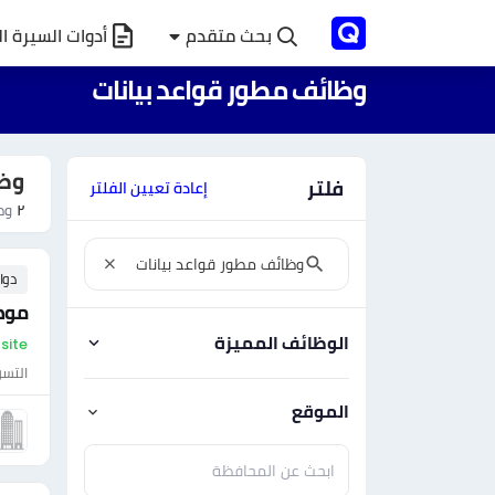
بحث متقدم
أدوات السيرة ال
وظائف مطور قواعد بيانات
وظا
فلتر
إعادة تعيين الفلتر
٢
وظ
دوا
موظ
الوظائف المميزة
On-site - س
التس
الموقع