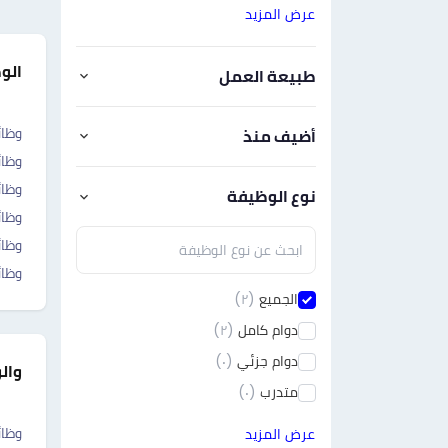
عرض المزيد
الو
طبيعة العمل
وظائ
أضيف منذ
وظا
وظا
نوع الوظيفة
وظائ
وظائ
وظا
الجميع
(٢)
دوام كامل
(٢)
دوام جزئي
(٠)
وال
متدرب
(٠)
وظائ
عرض المزيد