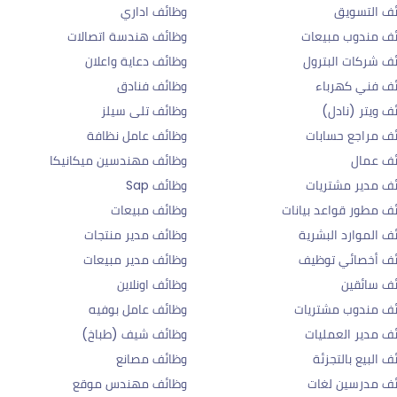
ف التسويق
وظائف اداري
ف مندوب مبيعات
وظائف هندسة اتصالات
ف شركات البترول
وظائف دعاية واعلان
ف فني كهرباء
وظائف فنادق
ف ويتر (نادل)
وظائف تلى سيلز
ف مراجع حسابات
وظائف عامل نظافة
ئف عمال
وظائف مهندسين ميكانيكا
ف مدير مشتريات
وظائف Sap
ف مطور قواعد بيانات
وظائف مبيعات
ف الموارد البشرية
وظائف مدير منتجات
ئف أخصائي توظيف
وظائف مدير مبيعات
ف سائقين
وظائف اونلاين
ف مندوب مشتريات
وظائف عامل بوفيه
ف مدير العمليات
وظائف شيف (طباخ)
ف البيع بالتجزئة
وظائف مصانع
ف مدرسين لغات
وظائف مهندس موقع