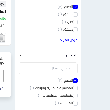
دوا
الجميع
(٢)
ist
دمشق
(١)
On-site - س
حلب
(١)
المبي
دمشق
(٠)
عرض المزيد
المجال
اش
دور
الجميع
(٢)
المحاسبة والمالية والبنوك
(٠)
* ي
تكنولوجيا المعلومات
(٠)
الهندسة
(٠)