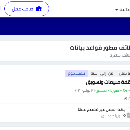
صاحب عمل
أ
ذاتية
ئف مطور قواعد بيانات
ائف شاغرة
م كامل
من ٠ إلى ١ سنة
تنقيب.كوم
فة مبيعات وتسويق
وريا - دمشق
·
٢٦ يوليو ٢٠٢٦
ويق
جهة العمل غير مُفصح عنها
سوريا - دمشق