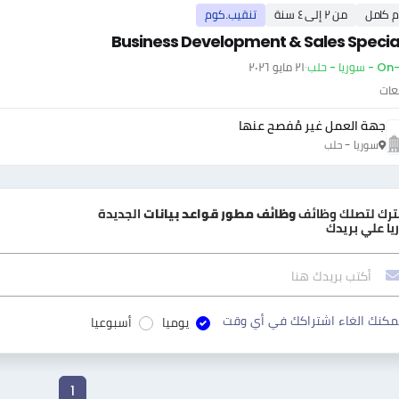
م كامل
من ٢ إلى ٤ سنة
تنقيب.كوم
Business Development & Sales Special
وريا - حلب
·
٢١ مايو ٢٠٢٦
عات
جهة العمل غير مُفصح عنها
سوريا - حلب
ترك لتصلك وظائف
وظائف مطور قواعد بيانات
الجديدة
يا علي بريدك
مكنك الغاء اشتراكك في أي وقت
يوميا
أسبوعيا
1